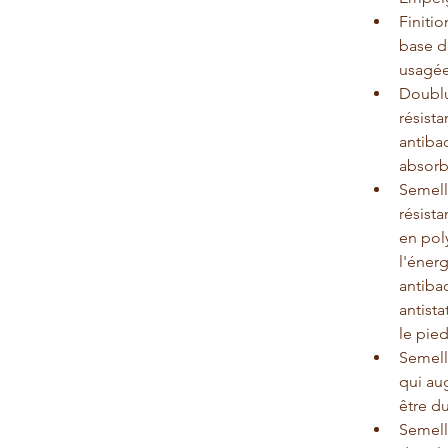
Finitio
base de
usagée
Doublu
résista
antibac
absorb
Semell
résista
en pol
l'éner
antibac
antista
le pie
Semell
qui au
être d
Semell