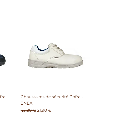
fra
Chaussures de sécurité Cofra -
ENEA
Prix original
Prix promotionnel
43,80 €
21,90 €