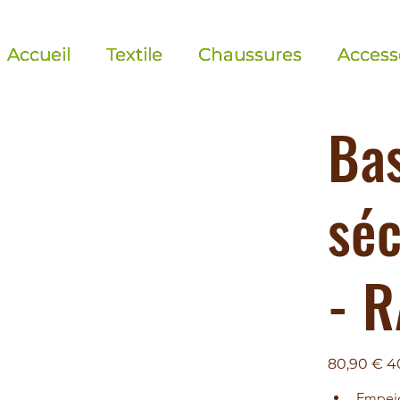
Accueil
Textile
Chaussures
Access
Ba
séc
- 
Prix
Pri
80,90 €
4
d’origine
pro
Empeig