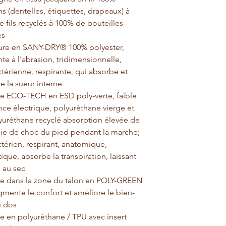
ns (dentelles, étiquettes, drapeaux) à 
 fils recyclés à 100% de bouteilles 
s 
re en SANY-DRY® 100% polyester, 
nte à l'abrasion, tridimensionnelle, 
térienne, respirante, qui absorbe et 
e la sueur interne
e ECO-TECH en ESD poly-verte, faible 
nce électrique, polyuréthane vierge et 
yuréthane recyclé absorption élevée de 
gie de choc du pied pendant la marche; 
térien, respirant, anatomique, 
tique, absorbe la transpiration, laissant 
d au sec
e dans la zone du talon en POLY-GREEN 
gmente le confort et améliore le bien-
u dos
e en polyuréthane / TPU avec insert 