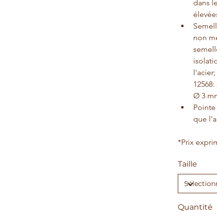
dans le
élevée
Semelle
non mé
semelle
isolati
l'acier
12568: 
Ø 3 m
Pointe
que l'a
*Prix expr
Taille
Quantité