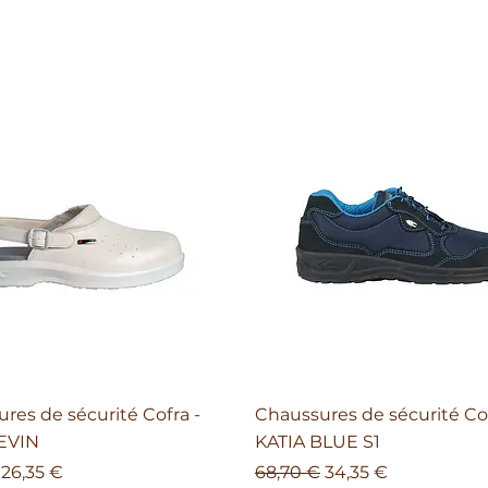
res de sécurité Cofra -
Chaussures de sécurité Co
EVIN
KATIA BLUE S1
ginal
Prix promotionnel
Prix original
Prix promotionnel
26,35 €
68,70 €
34,35 €