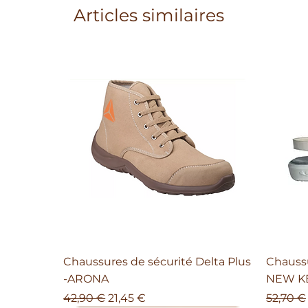
Articles similaires
Chaussures de sécurité Delta Plus
Chaussu
-ARONA
NEW K
Prix original
Prix promotionnel
Prix ori
42,90 €
21,45 €
52,70 €