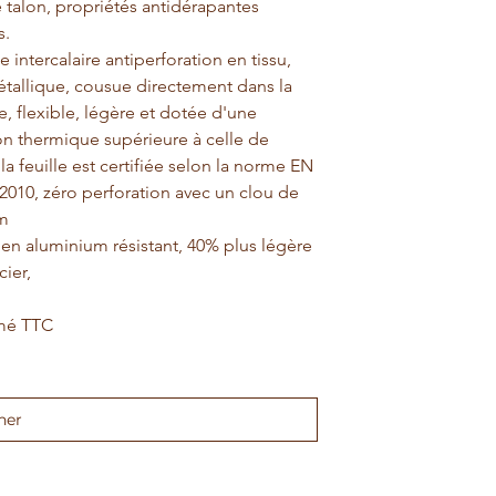
 talon, propriétés antidérapantes 
s.
 intercalaire antiperforation en tissu, 
tallique, cousue directement dans la 
, flexible, légère et dotée d'une 
on thermique supérieure à celle de 
; la feuille est certifiée selon la norme EN 
2010, zéro perforation avec un clou de 
m
 en aluminium résistant, 40% plus légère 
cier,
imé TTC