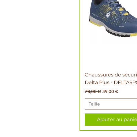
Chaussures de sécuri
Delta Plus - DELTAS
Prix original
Prix promotionne
78,00 €
39,00 €
Taille
Ajouter au panie