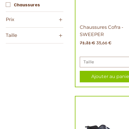
Chaussures
Prix
Chaussures Cofra -
SWEEPER
Taille
29 €
59 €
Prix original
Prix promotionne
71,31 €
35,66 €
41
43
44
Taille
46
Ajouter au panie