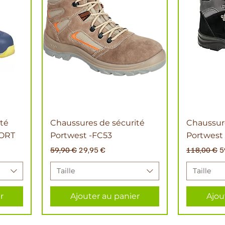
té
Chaussures de sécurité
Chaussure
PORT
Portwest -FC53
Portwest
l
Prix original
Prix promotionnel
Prix original
P
59,90 €
29,95 €
118,00 €
5
Taille
Taille
r
Ajouter au panier
Ajou