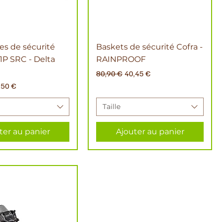
s de sécurité
Baskets de sécurité Cofra -
P SRC - Delta
RAINPROOF
Prix original
Prix promotionnel
80,90 €
40,45 €
x promotionnel
,50 €
Taille
ter au panier
Ajouter au panier