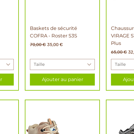
Baskets de sécurité
Chaussure
COFRA - Roster S3S
VIRAGE S1
Plus
l
Prix original
Prix promotionnel
70,00 €
35,00 €
Prix original
Pri
65,00 €
32
Taille
Taille
r
Ajouter au panier
Ajou